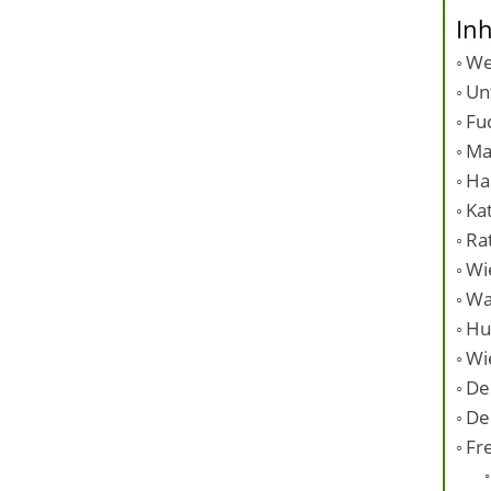
Inh
We
Un
Fu
Ma
Ha
Ka
Ra
Wi
Wa
Hu
Wi
De
De
Fr