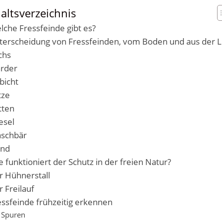
altsverzeichnis
lche Fressfeinde gibt es?
terscheidung von Fressfeinden, vom Boden und aus der L
chs
rder
bicht
tze
tten
esel
schbär
nd
e funktioniert der Schutz in der freien Natur?
r Hühnerstall
r Freilauf
essfeinde frühzeitig erkennen
Spuren