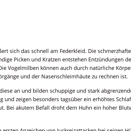
ßert sich das schnell am Federkleid. Die schmerzhafte
ändige Picken und Kratzen entstehen Entzündungen de
 Die Vogelmilben können auch durch natürliche Körp
örgänge und der Nasenschleimhäute zu rechnen ist.
 diese an und bilden schuppige und stark abgrenzende 
ig und zeigen besonders tagsüber ein erhöhtes Schlaf
. Bei akutem Befall droht dem Huhn ein hoher Blutve
en ersten Anzeichen von Juckreizattacken bei seinen 