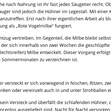
he nach Nahrung ist ihr fast jedes Säugetier recht. O
uger sind jedoch die Hühner im Legestall. Mit einer K
nzutreffen. Erst nach ihrer eigentlichen Arbeit als b
ng als „Rote Vogelmilbe“ fungiert.
ntzug vertreiben. Im Gegenteil, die Milbe bleibt selb
s der sich innerhalb von zwei Wochen die geschlüpft
echtsreifen) Milbe entwickelt. Dieser Vorgang erfolg
en Sommermonaten zu verzeichnen ist.
ber versteckt er sich vorwiegend in Nischen, Ritzen, 
änken oder vereinzelt auch in und unter Strohballen e
sein Versteck und überfällt die schlafenden Hühner, 
cenlos ausgeliefert sind. Nacht für Nacht versorgen 